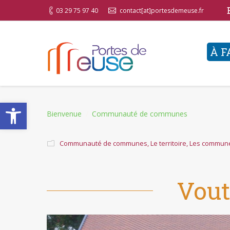
03 29 75 97 40
contact[at]portesdemeuse.fr
À F
Ouvrir la barre d’outils
You are here:
Bienvenue
Communauté de communes
Communauté de communes
,
Le territoire
,
Les commun
Vou