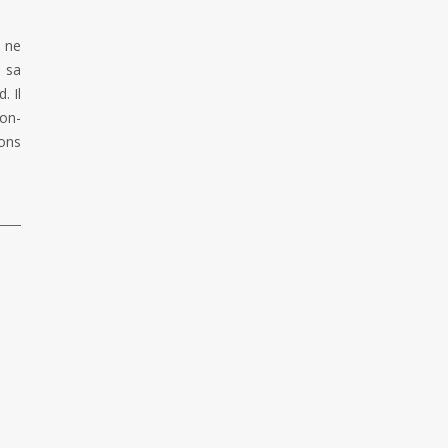
 ne
e sa
. Il
hon-
lons