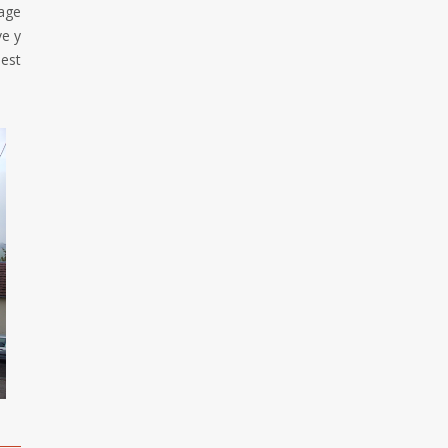
lage
ve y
 est