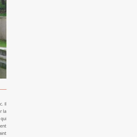
. Il
r la
 qui
lent
aint