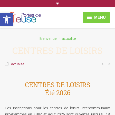
Ouvrir la barre d’outils
MENU
À faire et à voir
You are here:
Bienvenue
actualité
Vie Quotidienne
CENTRES DE LOISIRS
Entreprendre
actualité
Portes de Meuse
CENTRES DE LOISIRS
Été 2026
Les inscriptions pour les centres de loisirs intercommunaux
programmés en juillet et août 2026 sont ouvertes jusqu’au 18