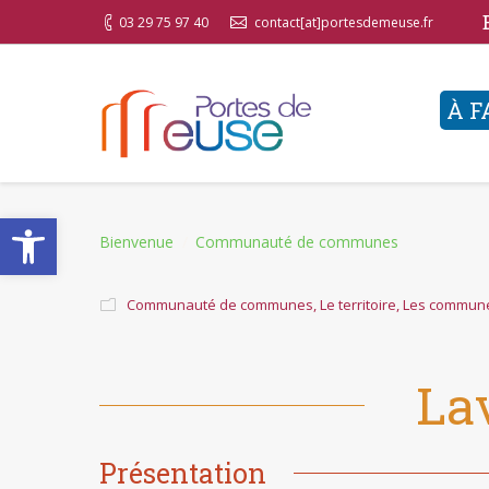
03 29 75 97 40
contact[at]portesdemeuse.fr
À F
Ouvrir la barre d’outils
You are here:
Bienvenue
Communauté de communes
Communauté de communes
,
Le territoire
,
Les commun
La
Présentation