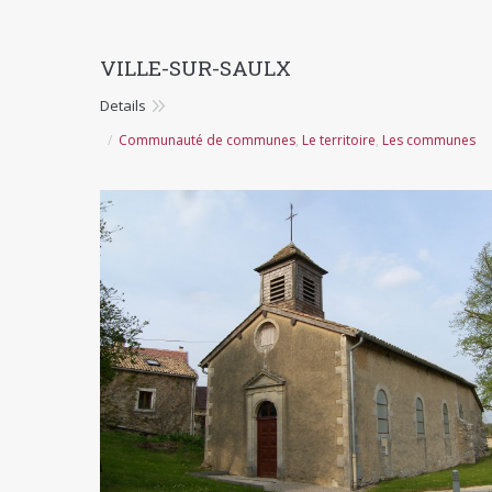
VILLE-SUR-SAULX
Details
Communauté de communes
,
Le territoire
,
Les communes