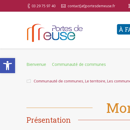
03 29 75 97 40
contact[at]portesdemeuse.fr
À F
Ouvrir la barre d’outils
You are here:
Bienvenue
Communauté de communes
Communauté de communes
,
Le territoire
,
Les commun
Mo
Présentation