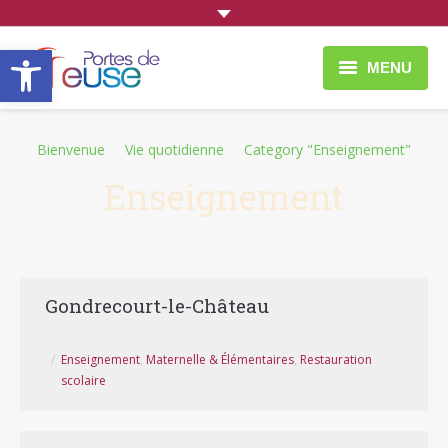
Ouvrir la barre d’outils
MENU
À faire et à voir
You are here:
Bienvenue
Vie quotidienne
Category "Enseignement"
Vie Quotidienne
Enseignement
Entreprendre
Portes de Meuse
Gondrecourt-le-Château
Enseignement
,
Maternelle & Élémentaires
,
Restauration
scolaire