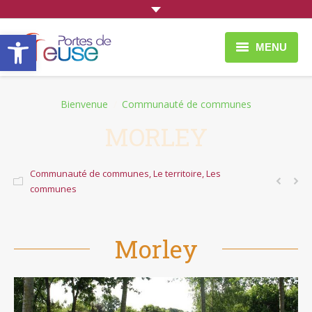
Ouvrir la barre d’outils
MENU
À faire et à voir
You are here:
Bienvenue
Communauté de communes
Vie Quotidienne
MORLEY
Entreprendre
Communauté de communes
,
Le territoire
,
Les
Portes de Meuse
communes
Morley