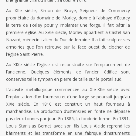
une grande villa où il tient sa cour en 610.
Au XIIe siècle, Simon de Broye, Seigneur de Commercy
propriétaire du domaine de Morley, donne à l’abbaye d’Ecurey
la terre de Foilley pour y implanter une forge. Il fait bâtir la
première église. Au XVIe siècle, Morley appartient à Castel San
Nazard, médecin italien du Duc de lorraine. Il a fait sculpter ses
armoiries que l’on retrouve sur la face ouest du clocher de
l’église Saint-Pierre.
Au XIXe siècle l’église est reconstruite sur l’emplacement de
l’ancienne. Quelques éléments de l’ancien édifice sont
conservés tel le tympan en pierre de taille sur le portail sud.
L’activité métallurgique commencée au XIe-XIIe siècle avec
l’implantation d’un fourneau et d’une forge se poursuit jusqu’au
XIXe siècle. En 1810 est construit un haut fourneau à
marchandise. La production d’ustensiles en fonte ne dépasse
pas deux tonnes par jour. En 1885, la fonderie ferme. En 1891,
Louis Stanislas Bernet avec son fils Louis Alcide reprend les
bâtiments et les transforme en une fabrique d’instruments