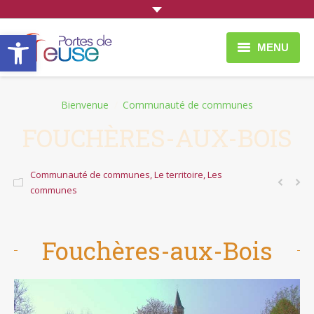
Ouvrir la barre d’outils
MENU
À faire et à voir
You are here:
Bienvenue
Communauté de communes
Vie Quotidienne
FOUCHÈRES-AUX-BOIS
Entreprendre
Communauté de communes
,
Le territoire
,
Les
Portes de Meuse
communes
Fouchères-aux-Bois